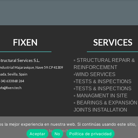
FIXEN
SERVICES
▫ STRUCTURAL REPAIR &
tructural Services S.L.
REINFORCEMENT
Industrial Majaravique, Nave 59. CP 41309
▫WIND SERVICES
ada, Sevilla,
Spain
+34) 633 868 264
▫TESTS & INSPECTIONS
info@fixen.tech
▫TESTS & INSPECTIONS
▫ MANAGMENT IN SITE
▫ BEARINGS & EXPANSIÓN
JOINTS INSTALLATION
 la mejor experiencia en nuestra web. Si continúas usando este sitio,
© Todos los derechos reservados 2020
Aceptar
No
Política de privacidad