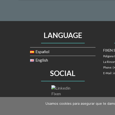
LANGUAGE
FIXEN S
Español
Polígono 
English
La Rincon
Phone: (
SOCIAL
E-Mail : 
Usamos cookies para asegurar que te damos