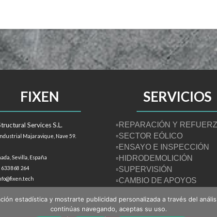
FIXEN
SERVICIOS
▫REPARACIÓN Y REFUER
tructural Services S.L.
▫SECTOR EÓLICO
Industrial Majaravique, Nave 59.
▫ENSAYO E INSPECCIÓN
ada, Sevilla,
España
▫HIDRODEMOLICIÓN
) 633 868 264
▫SUPERVISIÓN
info@fixen.tech
▫CAMBIO DE APOYOS
ción estadística y mostrarte publicidad personalizada a través del anális
continúas navegando, aceptas su uso.